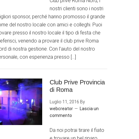
Club prive Roma Nord, i
nostri clienti sono i nostri
igliori sponsor, perché hanno promosso il grande
ome del nostro locale con amici e colleghi. Puoi
ovare presso il nostro locale il tipo di festa che
eferisci, venendo a provare il club prive Roma
rd di nostra gestione. Con l’aiuto del nostro
ersonale, con esperienza presso […]
Club Prive Provincia
di Roma
Luglio 11, 2016
By
webcreator
Lascia un
commento
Da noi potrai tirare il fiato
e trovare un bel riparo