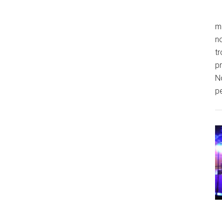
m
n
tr
pr
No
p