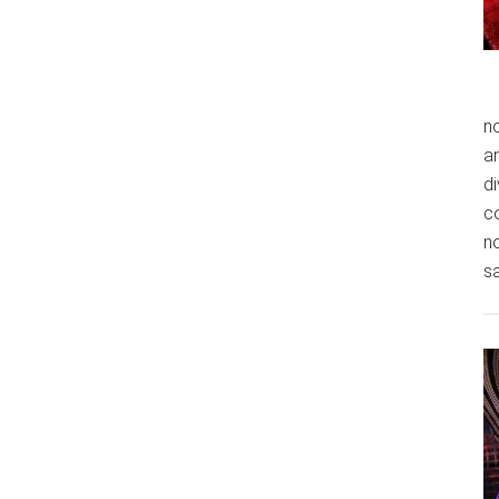
n
an
di
co
no
sa