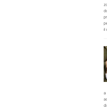
zo
do
p
pe
il
a
a
di