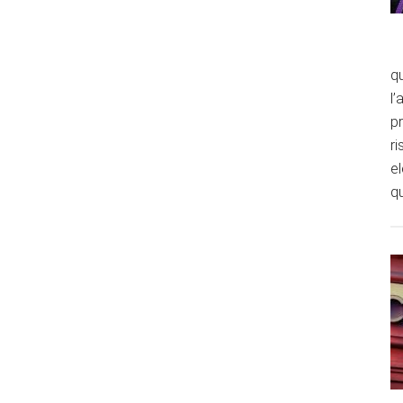
qu
l’
p
ri
e
qu