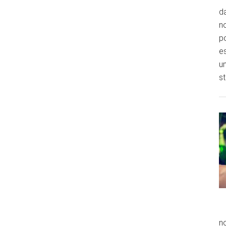
da
no
p
es
un
st
no