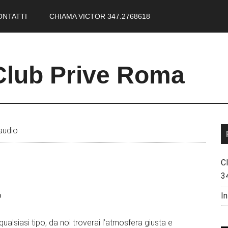
ONTATTI
CHIAMA VICTOR 347.2768618
Club Prive Roma
laudio
C
3
In
o
ualsiasi tipo, da noi troverai l’atmosfera giusta e