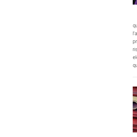
qu
l’
p
ri
e
qu