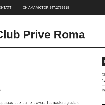
ONTATTI
CHIAMA VICTOR 347.2768618
Club Prive Roma
C
3
In
o
ualsiasi tipo, da noi troverai l’atmosfera giusta e