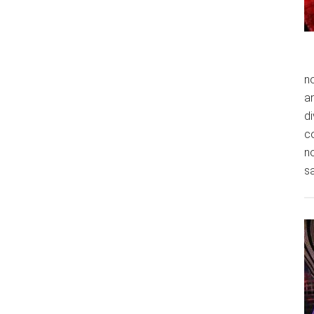
n
an
di
co
no
sa