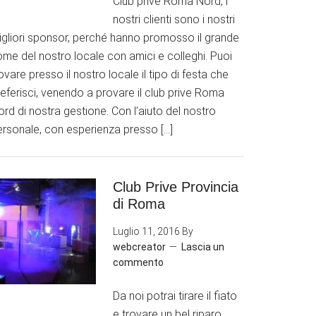
Club prive Roma Nord, i
nostri clienti sono i nostri
igliori sponsor, perché hanno promosso il grande
ome del nostro locale con amici e colleghi. Puoi
ovare presso il nostro locale il tipo di festa che
eferisci, venendo a provare il club prive Roma
rd di nostra gestione. Con l’aiuto del nostro
ersonale, con esperienza presso […]
Club Prive Provincia
di Roma
Luglio 11, 2016
By
webcreator
Lascia un
commento
Da noi potrai tirare il fiato
e trovare un bel riparo