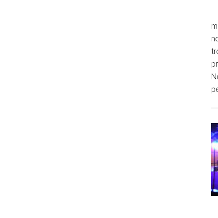
m
n
tr
pr
No
p