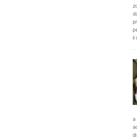
zo
do
p
pe
il
a
a
di