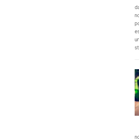
da
no
p
es
un
st
no