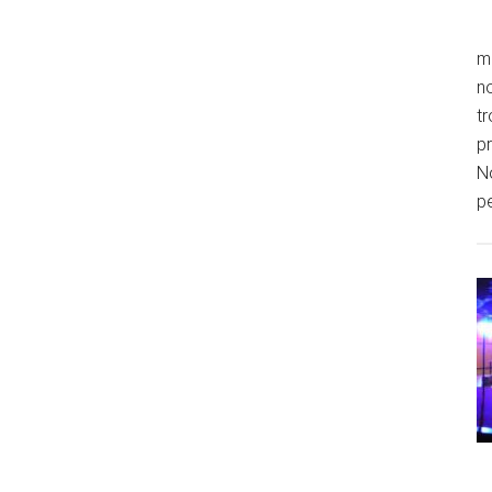
m
n
tr
pr
No
p