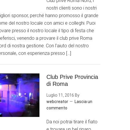
Club prive Roma Nord, i
nostri clienti sono i nostri
igliori sponsor, perché hanno promosso il grande
ome del nostro locale con amici e colleghi. Puoi
ovare presso il nostro locale il tipo di festa che
eferisci, venendo a provare il club prive Roma
rd di nostra gestione. Con l’aiuto del nostro
ersonale, con esperienza presso […]
Club Prive Provincia
di Roma
Luglio 11, 2016
By
webcreator
Lascia un
commento
Da noi potrai tirare il fiato
e trovare un bel riparo