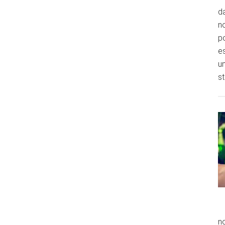
da
no
p
es
un
st
no