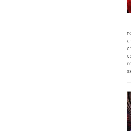
n
an
di
co
no
sa