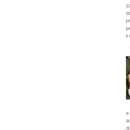
zo
do
p
pe
il
a
a
di