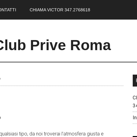
ONTATTI
CHIAMA VICTOR 347.2768618
Club Prive Roma
o
C
3
In
o
ualsiasi tipo, da noi troverai l’atmosfera giusta e