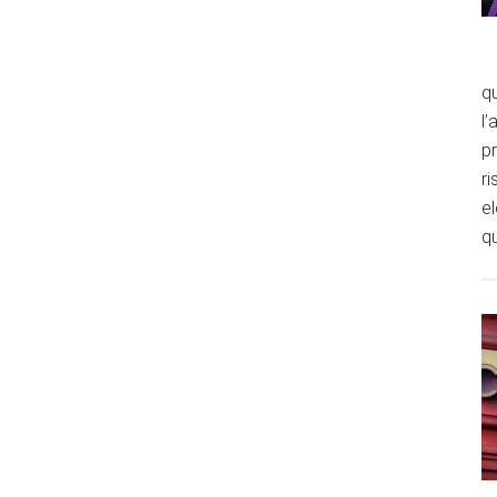
qu
l’
p
ri
e
qu